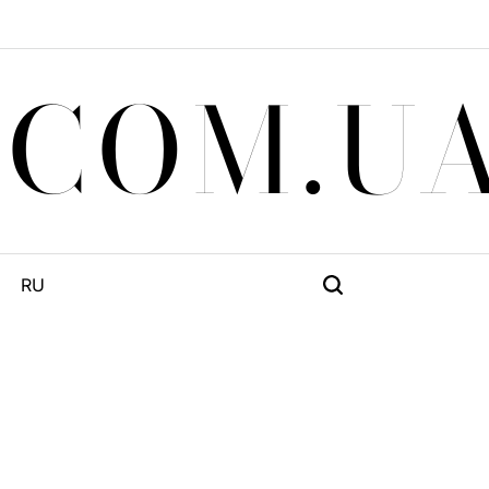
.COM.U
RU