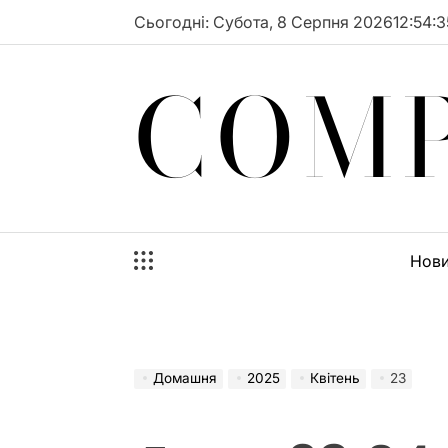
Перейти
Сьогодні: Субота, 8 Серпня 2026
12
:
54
:
3
до
вмісту
COMP
Нов
Домашня
2025
Квітень
23