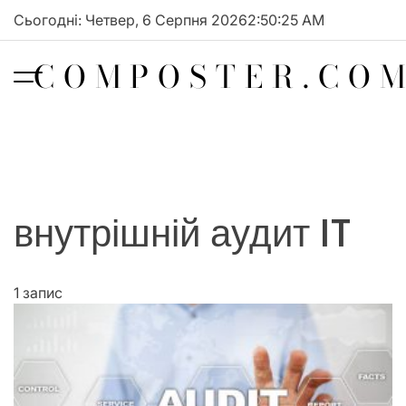
Перейти
Сьогодні: Четвер, 6 Серпня 2026
2
:
50
:
25
AM
до
вмісту
COMPOSTER.COM
внутрішній аудит IT
1 запис