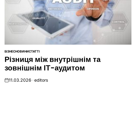
БІЗНЕС
НОВИНИ
СТАТТІ
ОПУБЛІКУВАТИ
Різниця між внутрішнім та
У
зовнішнім ІТ-аудитом
11.03.2026
editors
on